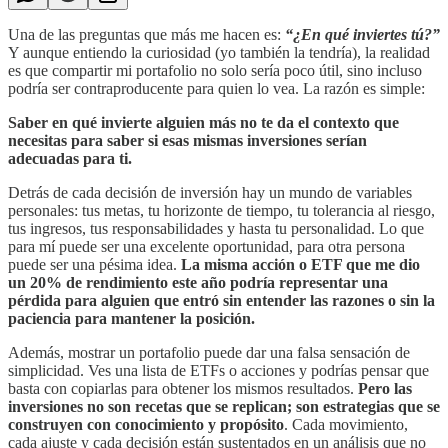
Una de las preguntas que más me hacen es:
“¿En qué inviertes tú?”
Y aunque entiendo la curiosidad (yo también la tendría), la realidad
es que compartir mi portafolio no solo sería poco útil, sino incluso
podría ser contraproducente para quien lo vea. La razón es simple:
Saber en qué invierte alguien más no te da el contexto que
necesitas para saber si esas mismas inversiones serían
adecuadas para ti.
Detrás de cada decisión de inversión hay un mundo de variables
personales: tus metas, tu horizonte de tiempo, tu tolerancia al riesgo,
tus ingresos, tus responsabilidades y hasta tu personalidad. Lo que
para mí puede ser una excelente oportunidad, para otra persona
puede ser una pésima idea.
La misma acción o ETF que me dio
un 20% de rendimiento este año podría representar una
pérdida para alguien que entró sin entender las razones o sin la
paciencia para mantener la posición.
Además, mostrar un portafolio puede dar una falsa sensación de
simplicidad. Ves una lista de ETFs o acciones y podrías pensar que
basta con copiarlas para obtener los mismos resultados.
Pero las
inversiones no son recetas que se replican; son estrategias que se
construyen con conocimiento y propósito
. Cada movimiento,
cada ajuste y cada decisión están sustentados en un análisis que no