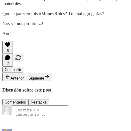
materiales.
Qué te parecen mis #MoneyRules? Tú cuál agregarías?
Nos vemos pronto! 🎉
Anel.
6
2
Compartir
Anterior
Siguiente
Discusión sobre este post
Comentarios
Restacks