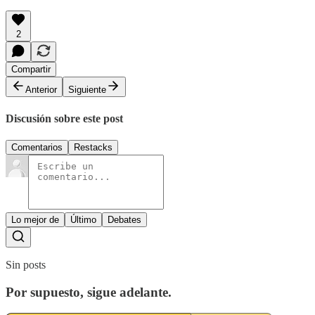
2
Compartir
Anterior
Siguiente
Discusión sobre este post
Comentarios
Restacks
Lo mejor de
Último
Debates
Sin posts
Por supuesto, sigue adelante.