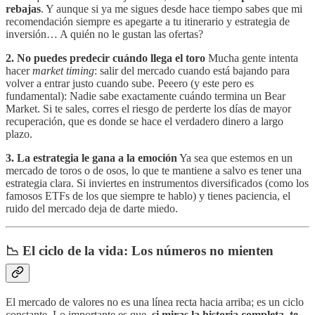
rebajas
. Y aunque si ya me sigues desde hace tiempo sabes que mi
recomendación siempre es apegarte a tu itinerario y estrategia de
inversión… A quién no le gustan las ofertas?
2. No puedes predecir cuándo llega el toro
Mucha gente intenta
hacer
market timing
: salir del mercado cuando está bajando para
volver a entrar justo cuando sube. Peeero (y este pero es
fundamental): Nadie sabe exactamente cuándo termina un Bear
Market. Si te sales, corres el riesgo de perderte los días de mayor
recuperación, que es donde se hace el verdadero dinero a largo
plazo.
3. La estrategia le gana a la emoción
Ya sea que estemos en un
mercado de toros o de osos, lo que te mantiene a salvo es tener una
estrategia clara. Si inviertes en instrumentos diversificados (como los
famosos ETFs de los que siempre te hablo) y tienes paciencia, el
ruido del mercado deja de darte miedo.
📉 El ciclo de la vida: Los números no mienten
El mercado de valores no es una línea recta hacia arriba; es un ciclo
constante. Lo importante es que,
si miras la historia completa, te